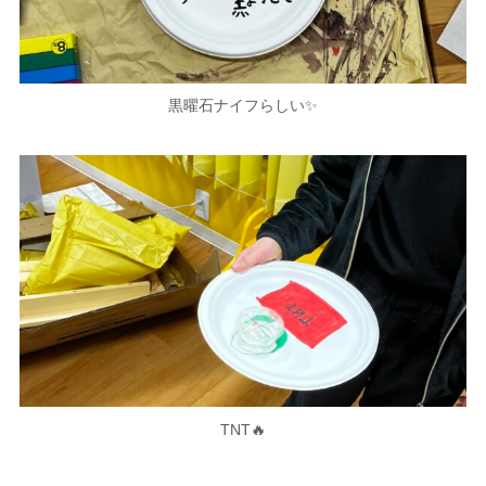
黒曜石ナイフらしい✨
TNT🔥